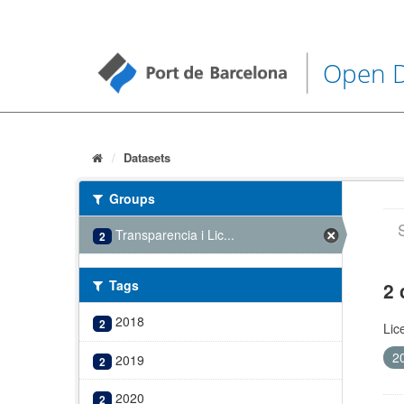
Open 
Datasets
Groups
Transparencia i Lic...
2
Tags
2 
2018
2
Lic
2
2019
2
2020
2