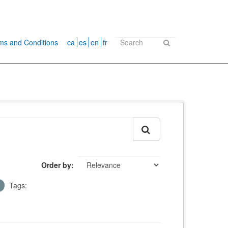
ms and Conditions
ca
es
en
fr
Order by
Tags: