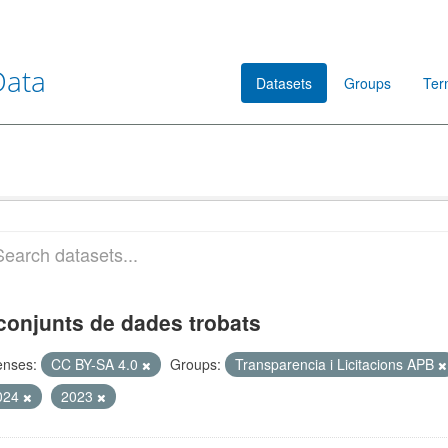
Data
Datasets
Groups
Ter
conjunts de dades trobats
enses:
CC BY-SA 4.0
Groups:
Transparencia i Licitacions APB
024
2023