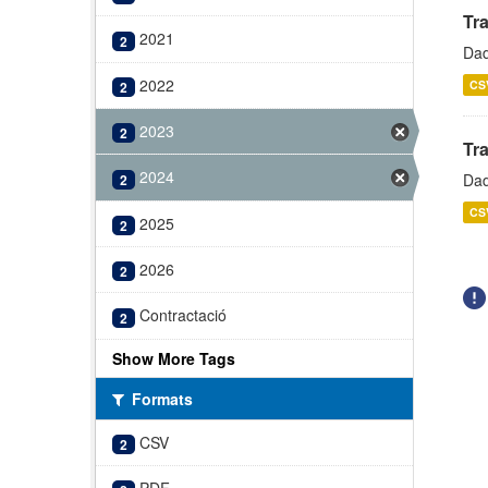
Tr
2021
2
Dad
2022
CS
2
2023
2
Tr
2024
Dad
2
CS
2025
2
2026
2
Contractació
2
Show More Tags
Formats
CSV
2
PDF