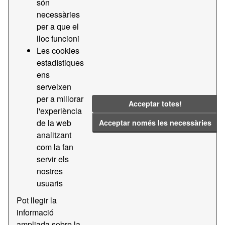
són
necessàries
Licenses:
CC BY-SA 4.0
Groups:
per a que el
Transparencia i Licitacions APB
Tags:
lloc funcioni
Les cookies
Contractes
2022
estadístiques
Filter Results
ens
serveixen
per a millorar
Transparencia - Contractes menors
Acceptar totes!
l'experiència
Dades de transparencia - Contractes menors
de la web
Acceptar només les necessàries
CSV
analitzant
PDF
com la fan
servir els
Transparencia - Contractes majors
nostres
Dades de transparencia - Contractes majors
usuaris
CSV
PDF
Pot llegir la
informació
ampliada sobre la