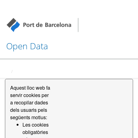
Open Data
Datasets
Aquest lloc web fa
servir cookies per
a recopilar dades
dels usuaris pels
següents motius:
Order by
Les cookies
obligatòries
2 conjunts de dades trobats