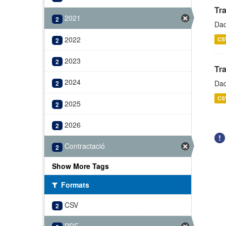
Tr
2021
2
Dad
2022
CS
2
2023
2
Tr
2024
Dad
2
CS
2025
2
2026
2
Contractació
2
Show More Tags
Formats
CSV
2
PDF