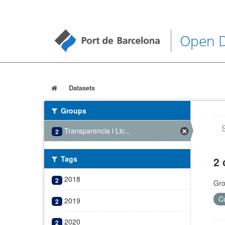
Open 
Datasets
Groups
Transparencia i Lic...
2
Tags
2 
2018
2
Gro
C
2019
2
2020
2