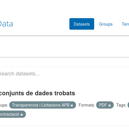
Data
Datasets
Groups
Ter
conjunts de dades trobats
ups:
Transparencia i Licitacions APB
Formats:
PDF
Tags:
ontractació