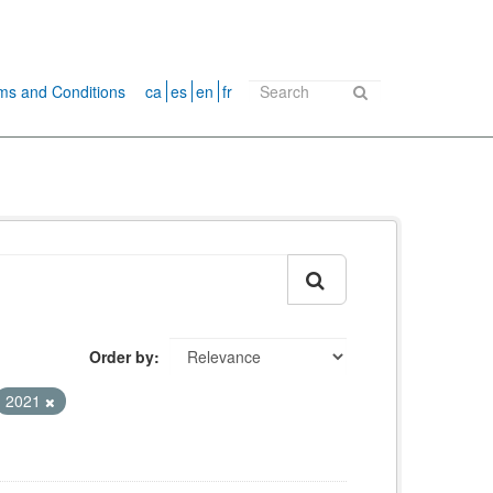
ms and Conditions
ca
es
en
fr
Order by
2021