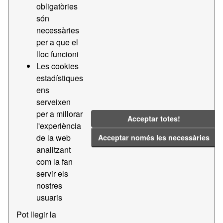
obligatòries
són
Licenses:
CC BY-SA 4.0
Groups:
necessàries
Transparencia i Licitacions APB
Formats:
per a que el
CSV
Tags:
2019
Contractes
lloc funcioni
Les cookies
2022
estadístiques
Filter Results
ens
serveixen
per a millorar
Transparencia - Contractes menors
Acceptar totes!
l'experiència
Dades de transparencia - Contractes menors
de la web
Acceptar només les necessàries
CSV
analitzant
PDF
com la fan
servir els
Transparencia - Contractes majors
nostres
Dades de transparencia - Contractes majors
usuaris
CSV
PDF
Pot llegir la