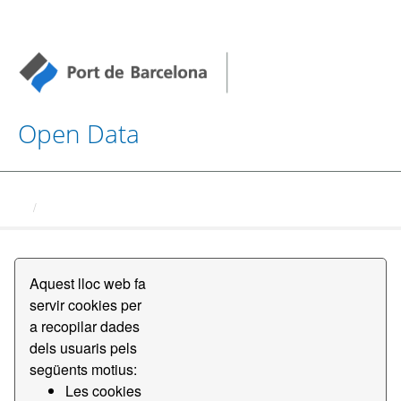
Open Data
Datasets
Aquest lloc web fa
servir cookies per
a recopilar dades
Order by
dels usuaris pels
següents motius:
Les cookies
2 conjunts de dades trobats