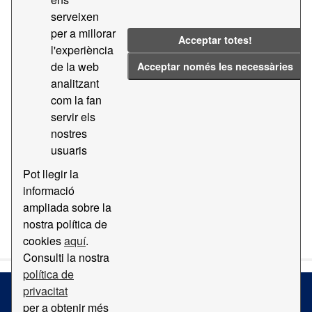
serveixen
Groups:
Geografia i Localització
Tags:
2019
per a millorar
Acceptar totes!
2018
2014
Guia
2011
l'experiència
de la web
Acceptar només les necessàries
Filter Results
analitzant
com la fan
servir els
Ortofotomapa
nostres
Mapa amb ortofotomapa del Port de Barcelona
usuaris
PDF
Pot llegir la
informació
ampliada sobre la
You can also access this registry using the
API
(see
API
nostra política de
Docs
).
cookies
aquí
.
Consulti la nostra
política de
privacitat
per a obtenir més