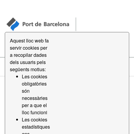
Aquest lloc web fa
Open Data
servir cookies per
a recopilar dades
dels usuaris pels
següents motius:
Datasets
Les cookies
obligatòries
són
necessàries
per a que el
lloc funcioni
Order by
Les cookies
estadístiques
1 conjunt de dades trobat
ens