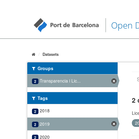
Open 
Datasets
Groups
Transparencia i Lic...
2
Tags
2 
2018
2
Lic
2
2019
2
2020
2