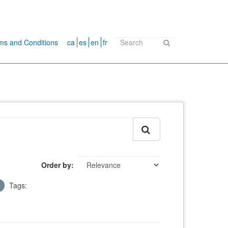
ms and Conditions
ca
es
en
fr
Order by
Tags: