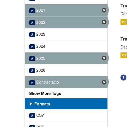
Tr
2021
2
Dad
2022
CS
2
2023
2
Tr
2024
Dad
2
CS
2025
2
2026
2
Contractació
2
Show More Tags
Formats
CSV
2
PDF