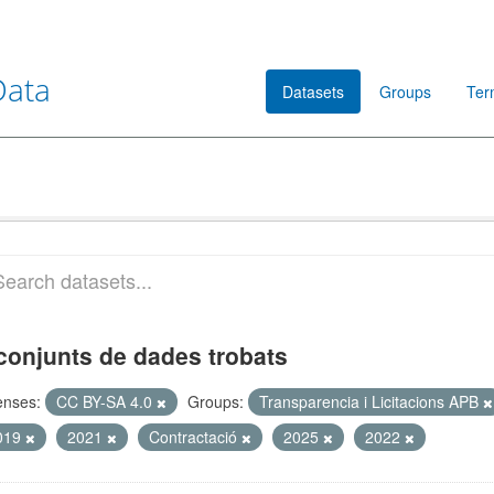
Data
Datasets
Groups
Ter
conjunts de dades trobats
enses:
CC BY-SA 4.0
Groups:
Transparencia i Licitacions APB
019
2021
Contractació
2025
2022