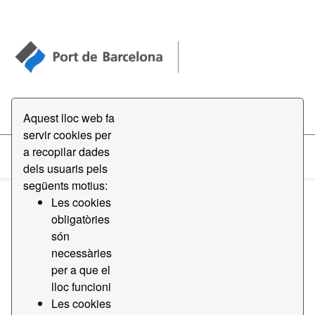
Open Data
Aquest lloc web fa
servir cookies per
a recopilar dades
Datasets
dels usuaris pels
següents motius:
Les cookies
obligatòries
són
necessàries
Order by
per a que el
lloc funcioni
Les cookies
1 conjunt de dades trobat