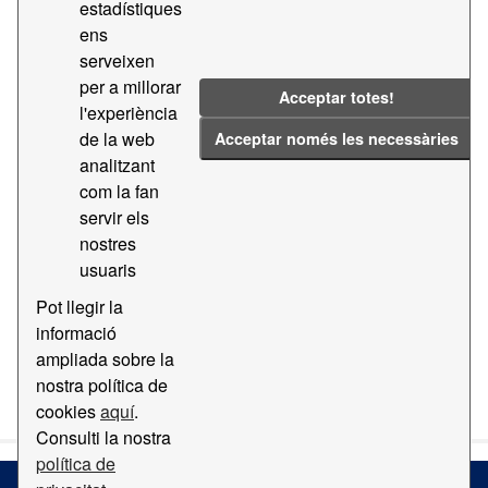
estadístiques
ens
Licenses:
CC BY-SA 4.0
Groups:
serveixen
Geografia i Localització
Tags:
2019
per a millorar
Acceptar totes!
Guia
2017
l'experiència
de la web
Acceptar només les necessàries
Filter Results
analitzant
com la fan
servir els
Ortofotomapa
nostres
Mapa amb ortofotomapa del Port de Barcelona
usuaris
PDF
Pot llegir la
informació
ampliada sobre la
You can also access this registry using the
API
(see
API
nostra política de
Docs
).
cookies
aquí
.
Consulti la nostra
política de