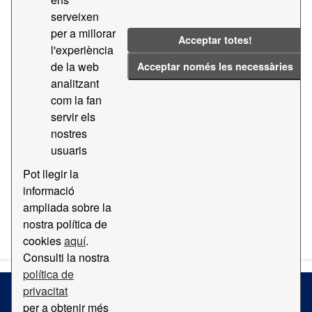
serveixen
Groups:
Geografia i Localització
Tags:
Aèria
per a millorar
Acceptar totes!
2018
2014
Guia
l'experiència
de la web
Acceptar només les necessàries
Filter Results
analitzant
com la fan
servir els
Ortofotomapa
nostres
Mapa amb ortofotomapa del Port de Barcelona
usuaris
PDF
Pot llegir la
informació
ampliada sobre la
You can also access this registry using the
API
(see
API
nostra política de
Docs
).
cookies
aquí
.
Consulti la nostra
política de
privacitat
per a obtenir més