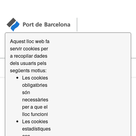
Aquest lloc web fa
Open Data
servir cookies per
a recopilar dades
dels usuaris pels
següents motius:
Datasets
Les cookies
obligatòries
són
necessàries
per a que el
lloc funcioni
Order by
Les cookies
estadístiques
1 conjunt de dades trobat
ens