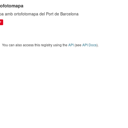
tofotomapa
a amb ortofotomapa del Port de Barcelona
F
You can also access this registry using the
API
(see
API Docs
).