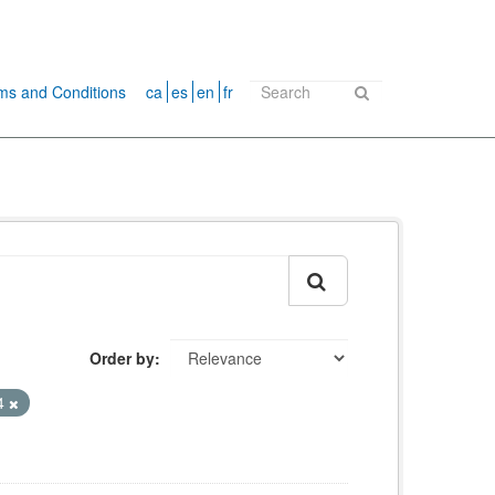
ms and Conditions
ca
es
en
fr
Order by
4