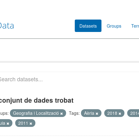
Data
Datasets
Groups
Ter
conjunt de dades trobat
ups:
Geografia i Localització
Tags:
Aèria
2018
201
uia
2011