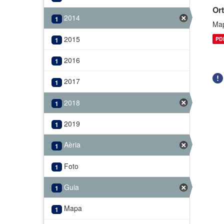
Or
2014
1
Map
2015
PD
1
2016
1
2017
1
2018
1
2019
1
Aèria
1
Foto
1
Guia
1
Mapa
1