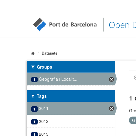
Open 
Datasets
Groups
Geografia i Localit...
1
Tags
1 
2011
1
Gro
G
2012
1
2013
1