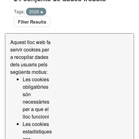
Tags:
2026
Filter Results
Aquest lloc web fa
Estadístiques de tràfic de passatgers
servir cookies per
Dades estadístiques del tràfic de passatgers del Port de
a recopilar dades
Barcelona
dels usuaris pels
CSV
següents motius:
Les cookies
Estadístiques de tràfic de vaixells
obligatòries
són
Dades estadístiques del tràfic de vaixells del Port de
necessàries
Barcelona
per a que el
CSV
lloc funcioni
Les cookies
Transparencia - Contractes menors
estadístiques
Dades de transparencia - Contractes menors
ens