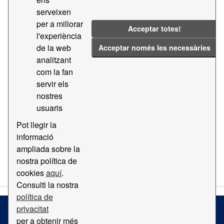
serveixen
CSV
PDF
per a millorar
Acceptar totes!
l'experiència
Transparencia - Contractes majors
de la web
Acceptar només les necessàries
Dades de transparencia - Contractes majors
analitzant
com la fan
CSV
PDF
servir els
nostres
usuaris
«
1
2
Pot llegir la
informació
ampliada sobre la
You can also access this registry using the
API
(see
API
nostra política de
Docs
).
cookies
aquí
.
Consulti la nostra
política de
privacitat
per a obtenir més