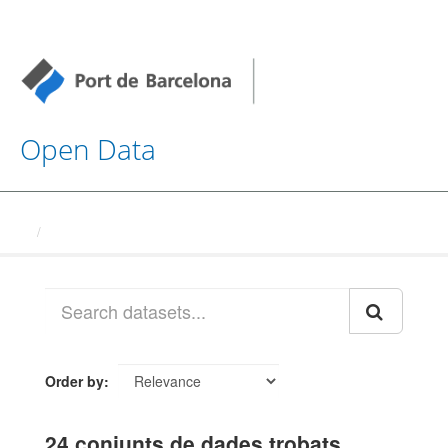
Open Data
Datasets
Order by
24 conjunts de dades trobats