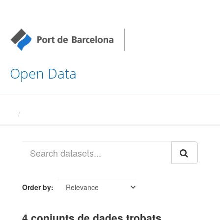
Open Data
Datasets
Order by
4 conjunts de dades trobats