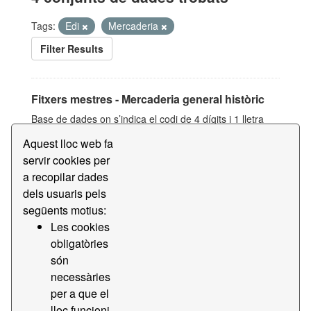
Tags:
Edi
Mercaderia
Filter Results
Fitxers mestres - Mercaderia general històric
Base de dades on s’indica el codi de 4 dígits i 1 lletra
(més significatius de la Nomenclatura Harmonitzada), la
Aquest lloc web fa
descripció d’altres informacions genèriques de tota la...
servir cookies per
CSV
a recopilar dades
dels usuaris pels
Fitxers mestres - Mercaderia general
següents motius:
Les cookies
Base de dades on s’indica el codi de 4 dígits i 1 lletra
(més significatius de la Nomenclatura Harmonitzada), la
obligatòries
descripció d’altres informacions genèriques de tota la...
són
necessàries
CSV
per a que el
lloc funcioni