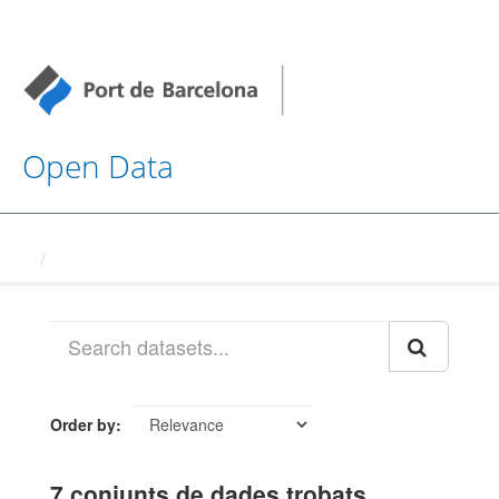
Open Data
Datasets
Order by
7 conjunts de dades trobats