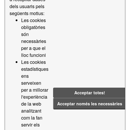
dels usuaris pels
següents motius:
Estació meteorològica Bocana Sud
Les cookies
Dades de l'estació meteorològica Bocana Sud
obligatòries
CSV
són
necessàries
Estació meteorològica Sirena
per a que el
lloc funcioni
Dades de l'estació meteorològica Sirena
Les cookies
CSV
estadístiques
ens
Estació meteorològica Dispensari Bosch i
serveixen
Alsina
per a millorar
Acceptar totes!
Dades de l'estació meteorològica Dispensari Bosch i
l'experiència
Alsina
de la web
Acceptar només les necessàries
CSV
analitzant
com la fan
servir els
Estació meteorològica Adossat