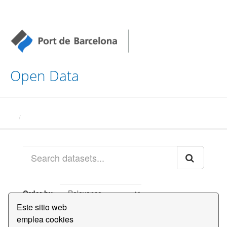
Open Data
Datasets
Order by
Este sitio web
emplea cookies
2 conjuntos de datos encontrados