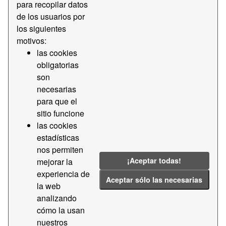
para recopilar datos
de los usuarios por
Licenses:
CC BY-SA 4.0
Groups:
los siguientes
Estadísticas
Tags:
2021
2017
motivos:
Mercancía
2015
2023
las cookies
obligatorias
Filter Results
son
necesarias
para que el
Estadísticas de tráfico de mercancías por
sitio funcione
naturaleza y presentación de la mer...
las cookies
Datos estadísticos del tráfico de mercancías por
estadísticas
naturaleza y presentación de la mercancía (código
arancelario 437) del Puerto de Barcelona
nos permiten
¡Aceptar todas!
mejorar la
CSV
experiencia de
Aceptar sólo las necesarias
la web
Estadísticas de tráfico de mercancías por
analizando
envase
cómo la usan
Datos estadísticos del tráfico de mercancías por envase
nuestros