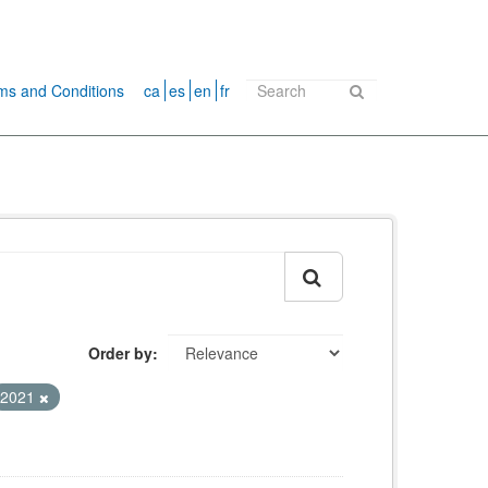
ms and Conditions
ca
es
en
fr
Order by
2021