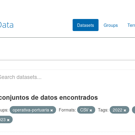
Data
Datasets
Groups
Ter
conjuntos de datos encontrados
ups:
operativa-portuaria
Formats:
CSV
Tags:
2022
023