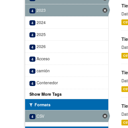
Ti
2023
4
Dat
2024
CS
4
2025
4
Ti
2026
Dat
4
CS
Acceso
4
camión
4
Ti
Dat
Contenedor
4
CS
Show More Tags
Formats
Ti
Dat
CSV
4
CS