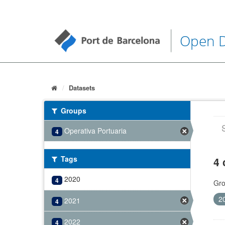
Open 
Datasets
Groups
Operativa Portuaria
4
Tags
4 
2020
4
Gro
2
2021
4
2022
4