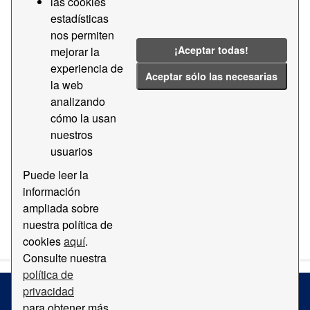
Tiempo de acceso terminal Barcelona
las cookies
Container Depot
estadísticas
Datos del tiempo de acceso por franjas a la terminal
nos permiten
Barcelona Container Depot
¡Aceptar todas!
mejorar la
experiencia de
CSV
Aceptar sólo las necesarias
la web
analizando
Tiempo de acceso terminal APMT
cómo la usan
Datos del tiempo de acceso por franjas a la terminal
nuestros
APMT
usuarios
CSV
Puede leer la
información
ampliada sobre
You can also access this registry using the
API
(see
API
nuestra política de
Docs
).
cookies
aquí
.
Consulte nuestra
política de
privacidad
para obtener más