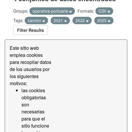
Groups:
operativa-portuaria
Formats:
CSV
Tags:
camión
2021
2022
2025
Filter Results
Este sitio web
Tiempo de acceso terminal Bergé
emplea cookies
Datos del tiempo de acceso por franjas a la terminal
para recopilar datos
Bergé
de los usuarios por
CSV
los siguientes
motivos:
las cookies
Tiempo de acceso terminal BEST
obligatorias
Datos del tiempo de acceso por franjas a la terminal
son
BEST
necesarias
CSV
para que el
sitio funcione