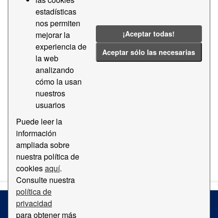
estadísticas
Groups:
Geografía y Localización
Tags:
nos permiten
2011
Guía
2014
¡Aceptar todas!
mejorar la
experiencia de
Filter Results
Aceptar sólo las necesarias
la web
analizando
cómo la usan
Ortofotomapa
nuestros
Mapa con ortofotomapa del Puerto de Barcelona
usuarios
PDF
Puede leer la
información
ampliada sobre
You can also access this registry using the
API
(see
API
nuestra política de
Docs
).
cookies
aquí
.
Consulte nuestra
política de
privacidad
para obtener más