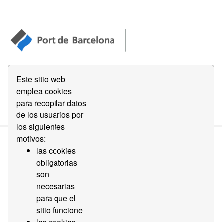
Open Data
Este sitio web
emplea cookies
para recopilar datos
de los usuarios por
Datasets
los siguientes
motivos:
las cookies
obligatorias
son
necesarias
Order by
para que el
sitio funcione
1 conjunto de datos encontrado
las cookies