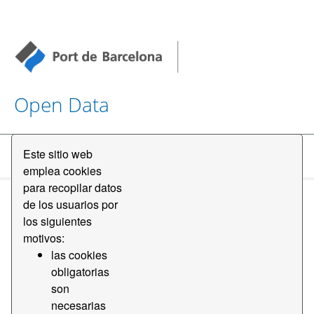
Open Data
Este sitio web
Datasets
emplea cookies
para recopilar datos
de los usuarios por
los siguientes
motivos:
las cookies
Order by
obligatorias
son
necesarias
1 conjunto de datos encontrado