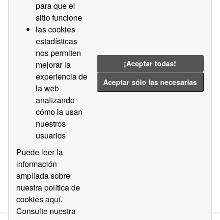
para que el
sitio funcione
Tags:
2021
2024
2022
2023
las cookies
437
estadísticas
Filter Results
nos permiten
¡Aceptar todas!
mejorar la
experiencia de
Aceptar sólo las necesarias
Estadísticas de tráfico de mercancías por
la web
naturaleza y presentación de la mer...
analizando
Datos estadísticos del tráfico de mercancías por
cómo la usan
naturaleza y presentación de la mercancía (código
nuestros
arancelario 437) del Puerto de Barcelona
usuarios
CSV
Puede leer la
información
ampliada sobre
You can also access this registry using the
API
(see
API
nuestra política de
Docs
).
cookies
aquí
.
Consulte nuestra