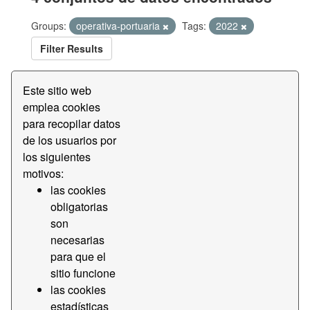
Groups:
operativa-portuaria
Tags:
2022
Filter Results
Este sitio web
Tiempo de acceso terminal Bergé
emplea cookies
Datos del tiempo de acceso por franjas a la terminal
para recopilar datos
Bergé
de los usuarios por
CSV
los siguientes
motivos:
las cookies
Tiempo de acceso terminal BEST
obligatorias
Datos del tiempo de acceso por franjas a la terminal
son
BEST
necesarias
CSV
para que el
sitio funcione
Tiempo de acceso terminal Barcelona
las cookies
Container Depot
estadísticas