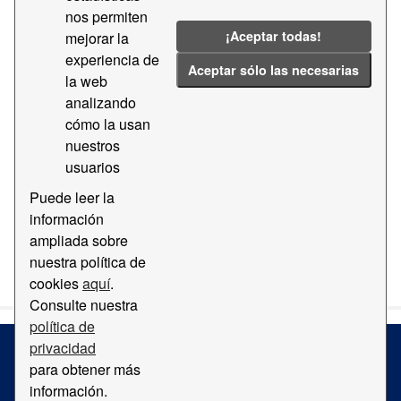
Datos del tiempo de acceso por franjas a la terminal
nos permiten
Barcelona Container Depot
¡Aceptar todas!
mejorar la
experiencia de
CSV
Aceptar sólo las necesarias
la web
analizando
Tiempo de acceso terminal APMT
cómo la usan
Datos del tiempo de acceso por franjas a la terminal
nuestros
APMT
usuarios
CSV
Puede leer la
información
ampliada sobre
You can also access this registry using the
API
(see
API
nuestra política de
Docs
).
cookies
aquí
.
Consulte nuestra
política de
privacidad
para obtener más
Terms and Conditions
información.