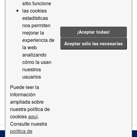
sitio funcione
Tiempo de acceso terminal Barcelona
las cookies
Container Depot
estadísticas
Datos del tiempo de acceso por franjas a la terminal
nos permiten
Barcelona Container Depot
¡Aceptar todas!
mejorar la
experiencia de
CSV
Aceptar sólo las necesarias
la web
analizando
Tiempo de acceso terminal APMT
cómo la usan
Datos del tiempo de acceso por franjas a la terminal
nuestros
APMT
usuarios
CSV
Puede leer la
información
ampliada sobre
You can also access this registry using the
API
(see
API
nuestra política de
Docs
).
cookies
aquí
.
Consulte nuestra
política de