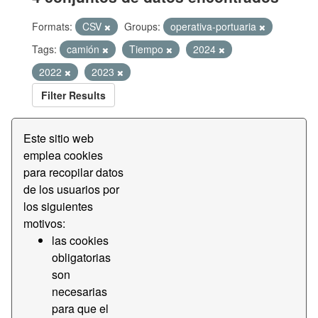
Formats:
CSV
Groups:
operativa-portuaria
Tags:
camión
Tiempo
2024
2022
2023
Filter Results
Este sitio web
Tiempo de acceso terminal Bergé
emplea cookies
Datos del tiempo de acceso por franjas a la terminal
para recopilar datos
Bergé
de los usuarios por
CSV
los siguientes
motivos:
las cookies
Tiempo de acceso terminal BEST
obligatorias
Datos del tiempo de acceso por franjas a la terminal
son
BEST
necesarias
CSV
para que el