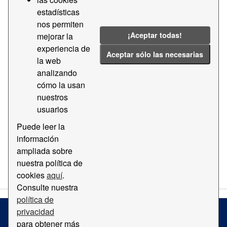
estadísticas
Groups:
Geografía y Localización
Tags:
nos permiten
Mapa
2011
2016
2014
¡Aceptar todas!
mejorar la
experiencia de
Filter Results
Aceptar sólo las necesarias
la web
analizando
cómo la usan
Ortofotomapa
nuestros
Mapa con ortofotomapa del Puerto de Barcelona
usuarios
PDF
Puede leer la
información
ampliada sobre
You can also access this registry using the
API
(see
API
nuestra política de
Docs
).
cookies
aquí
.
Consulte nuestra
política de
privacidad
para obtener más