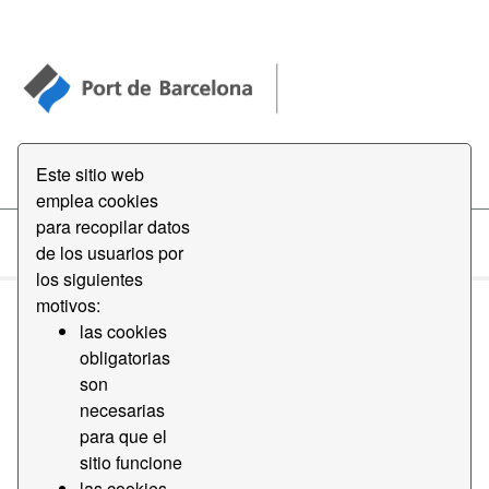
Open Data
Este sitio web
emplea cookies
para recopilar datos
de los usuarios por
Datasets
los siguientes
motivos:
las cookies
obligatorias
son
necesarias
Order by
para que el
sitio funcione
1 conjunto de datos encontrado
las cookies