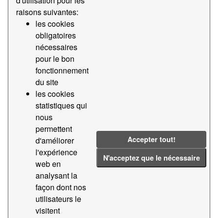
d'utilisation pour les
raisons suivantes:
Groups:
Statistiques
Tags:
2021
2017
les cookies
Marchandise
2013
2018
obligatoires
nécessaires
Filter Results
pour le bon
fonctionnement
du site
Statistiques du trafic marchandises par nature
les cookies
et présentation de la marchand...
statistiques qui
Données statistiques sur le trafic de marchandises par
nous
nature et présentation des marchandises (code tarifaire
437) du port de Barcelone
permettent
Accepter tout!
d'améliorer
CSV
l'expérience
N'acceptez que le nécessaire
web en
Statistiques du trafic marchandises par
analysant la
conteneur
façon dont nos
Données statistiques du trafic marchandises par
utilisateurs le
conteneur du Port de Barcelone
visitent