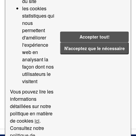
du site
les cookies
Groups:
Statistiques
Tags:
2021
statistiques qui
Statistiques
2024
Ferrocarril
nous
permettent
2022
Teu
2023
Accepter tout!
d'améliorer
Filter Results
l'expérience
N'acceptez que le nécessaire
web en
analysant la
Statistiques du trafic de teus par chemin de fer
façon dont nos
Données statistiques du trafic de teus par chemin de fer
utilisateurs le
du port de Barcelone
visitent
CSV
Vous pouvez lire les
informations
détaillées sur notre
You can also access this registry using the
API
(see
API
politique en matière
Docs
).
de cookies
ici
.
Consultez notre
politique de