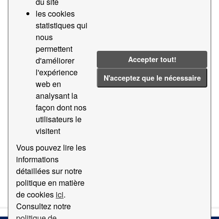
du site
les cookies
Groups:
Statistiques
Tags:
2021
statistiques qui
Statistiques
2024
Ferrocarril
nous
permettent
Teu
Accepter tout!
d'améliorer
Filter Results
l'expérience
N'acceptez que le nécessaire
web en
analysant la
Statistiques du trafic de teus par chemin de fer
façon dont nos
Données statistiques du trafic de teus par chemin de fer
utilisateurs le
du port de Barcelone
visitent
CSV
Vous pouvez lire les
informations
détaillées sur notre
You can also access this registry using the
API
(see
API
politique en matière
Docs
).
de cookies
ici
.
Consultez notre
politique de