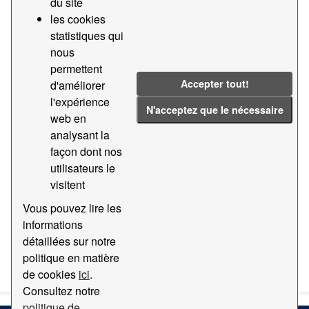
du site
les cookies
Groups:
Statistiques
Tags:
2021
statistiques qui
Statistiques
2024
Ferrocarril
nous
permettent
Teu
2023
Accepter tout!
d'améliorer
Filter Results
l'expérience
N'acceptez que le nécessaire
web en
analysant la
Statistiques du trafic de teus par chemin de fer
façon dont nos
Données statistiques du trafic de teus par chemin de fer
utilisateurs le
du port de Barcelone
visitent
CSV
Vous pouvez lire les
informations
détaillées sur notre
You can also access this registry using the
API
(see
API
politique en matière
Docs
).
de cookies
ici
.
Consultez notre
politique de