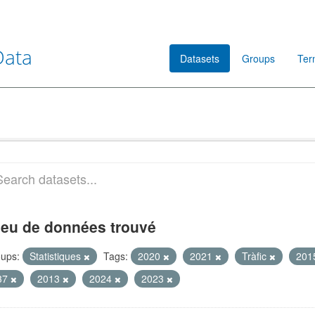
Data
Datasets
Groups
Ter
jeu de données trouvé
ups:
Statistiques
Tags:
2020
2021
Tràfic
201
37
2013
2024
2023