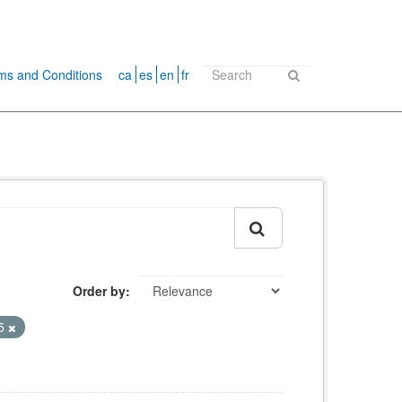
ms and Conditions
ca
es
en
fr
Order by
5