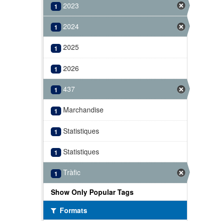
2023
1
2024
1
2025
1
2026
1
437
1
Marchandise
1
Statistiques
1
Statistiques
1
Tràfic
1
Show Only Popular Tags
Formats