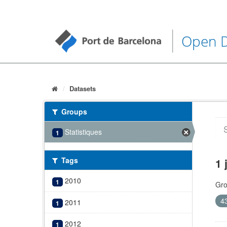
Open 
Datasets
Groups
Statistiques
1
Tags
1 
2010
1
Gro
4
2011
1
2012
1