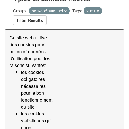
Groups:
port-opérationnel
Tags:
2021
Filter Results
Ce site web utilise
Temps d'accès au terminal Bergé
des cookies pour
Accès aux données de temps par bandes au terminal
collecter données
Bergé
d'utilisation pour les
CSV
raisons suivantes:
les cookies
obligatoires
Temps d'accès au terminal BEST
nécessaires
Accès aux données de temps par bandes au terminal
pour le bon
BEST
fonctionnement
CSV
du site
les cookies
Temps d'accès au terminal Barcelona
statistiques qui
Container Depot
nous