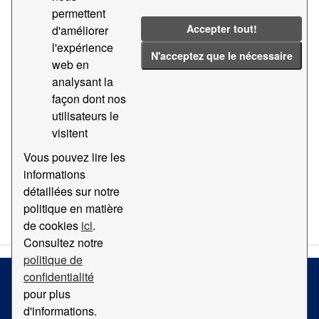
Accès aux données de temps par bandes au terminal
permettent
Barcelona Container Depot
Accepter tout!
d'améliorer
l'expérience
CSV
N'acceptez que le nécessaire
web en
analysant la
Temps d'accès au terminal APMT
façon dont nos
Accès aux données de temps par bandes au terminal
utilisateurs le
APMT
visitent
CSV
Vous pouvez lire les
informations
détaillées sur notre
You can also access this registry using the
API
(see
API
politique en matière
Docs
).
de cookies
ici
.
Consultez notre
politique de
confidentialité
pour plus
Terms and Conditions
d'informations.