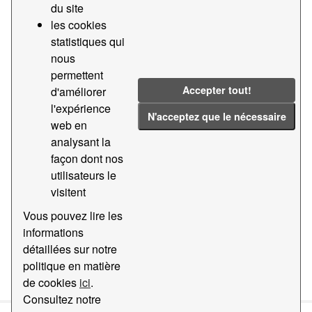
du site
les cookies
Tags:
2021
Marchandise
2025
statistiques qui
437
2018
2023
nous
Filter Results
permettent
Accepter tout!
d'améliorer
l'expérience
N'acceptez que le nécessaire
Statistiques du trafic marchandises par nature
web en
et présentation de la marchand...
analysant la
Données statistiques sur le trafic de marchandises par
façon dont nos
nature et présentation des marchandises (code tarifaire
utilisateurs le
437) du port de Barcelone
visitent
CSV
Vous pouvez lire les
informations
détaillées sur notre
You can also access this registry using the
API
(see
API
politique en matière
Docs
).
de cookies
ici
.
Consultez notre