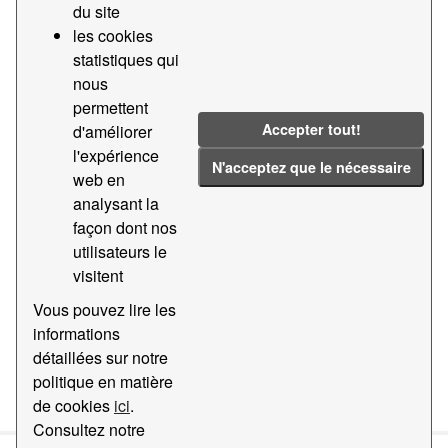
du site
les cookies
Tags:
2021
Marchandise
437
statistiques qui
2018
2012
2023
nous
Filter Results
permettent
Accepter tout!
d'améliorer
l'expérience
N'acceptez que le nécessaire
Statistiques du trafic marchandises par nature
web en
et présentation de la marchand...
analysant la
Données statistiques sur le trafic de marchandises par
façon dont nos
nature et présentation des marchandises (code tarifaire
utilisateurs le
437) du port de Barcelone
visitent
CSV
Vous pouvez lire les
informations
détaillées sur notre
You can also access this registry using the
API
(see
API
politique en matière
Docs
).
de cookies
ici
.
Consultez notre