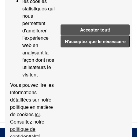
les cookies
statistiques qui
Tags:
437
2016
2021
2012
nous
Filter Results
permettent
Accepter tout!
d'améliorer
l'expérience
N'acceptez que le nécessaire
Statistiques du trafic marchandises par nature
web en
et présentation de la marchand...
analysant la
Données statistiques sur le trafic de marchandises par
façon dont nos
nature et présentation des marchandises (code tarifaire
utilisateurs le
437) du port de Barcelone
visitent
CSV
Vous pouvez lire les
informations
détaillées sur notre
You can also access this registry using the
API
(see
API
politique en matière
Docs
).
de cookies
ici
.
Consultez notre
politique de
confidentialité