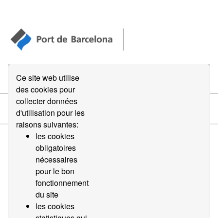
Open Data
Ce site web utilise
des cookies pour
collecter données
d'utilisation pour les
Datasets
raisons suivantes:
les cookies
obligatoires
nécessaires
pour le bon
fonctionnement
Order by
du site
les cookies
1 jeu de données trouvé
statistiques qui