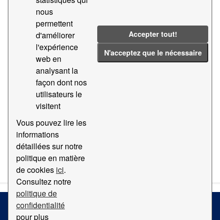
nous
Groups:
Géographie et localisation
Tags:
permettent
Aèria
2018
2014
2011
Accepter tout!
d'améliorer
l'expérience
Filter Results
N'acceptez que le nécessaire
web en
analysant la
façon dont nos
Orthophotomap
utilisateurs le
Carte avec orthophotomap du Port de Barcelona
visitent
PDF
Vous pouvez lire les
informations
détaillées sur notre
You can also access this registry using the
API
(see
API
politique en matière
Docs
).
de cookies
ici
.
Consultez notre
politique de
confidentialité
pour plus