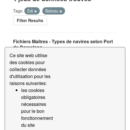
Tags:
Edi
Bateau
Filter Results
Fichiers Maîtres - Types de navires selon Port
de Barcelona
Ce site web utilise
Base de données avec la classification des navires de
l'autorité portuaire de Barcelona
des cookies pour
collecter données
CSV
d'utilisation pour les
raisons suivantes:
Fichiers Maîtres - Types de navires selon
les cookies
Puertos del Estado
obligatoires
Base de données avec la classification des navires du
nécessaires
Puertos del Estado
pour le bon
CSV
fonctionnement
du site