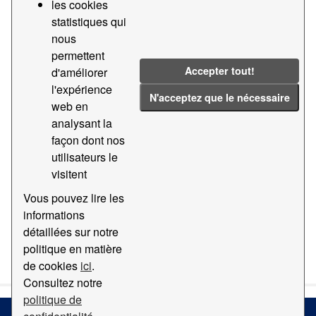
les cookies
Fichiers Maîtres - Bateaux
statistiques qui
Base de données indiquant le code, le nom et d'autres
nous
informations spécifiques de tous les navires qui ont
accosté au Port de Barcelona.
permettent
Accepter tout!
d'améliorer
CSV
l'expérience
N'acceptez que le nécessaire
web en
Fichiers Maîtres - Type de bateaux selon
analysant la
edifact
façon dont nos
Tableau avec la classification des navires utilisés dans
utilisateurs le
l'Edifact
visitent
CSV
Vous pouvez lire les
informations
détaillées sur notre
You can also access this registry using the
API
(see
API
politique en matière
Docs
).
de cookies
ici
.
Consultez notre
politique de