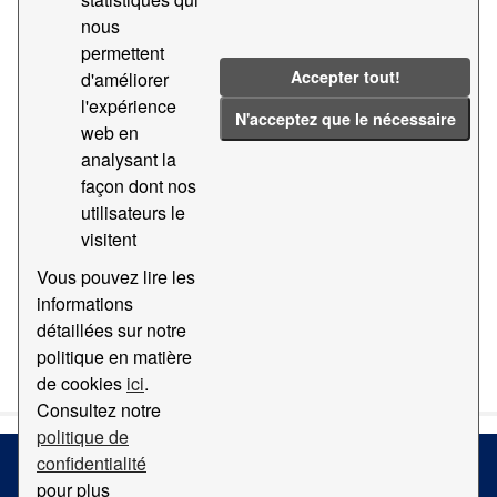
nous
Groups:
Géographie et localisation
Tags:
permettent
Guide
2018
2011
2015
Accepter tout!
d'améliorer
l'expérience
Filter Results
N'acceptez que le nécessaire
web en
analysant la
façon dont nos
Orthophotomap
utilisateurs le
Carte avec orthophotomap du Port de Barcelona
visitent
PDF
Vous pouvez lire les
informations
détaillées sur notre
You can also access this registry using the
API
(see
API
politique en matière
Docs
).
de cookies
ici
.
Consultez notre
politique de
confidentialité
pour plus