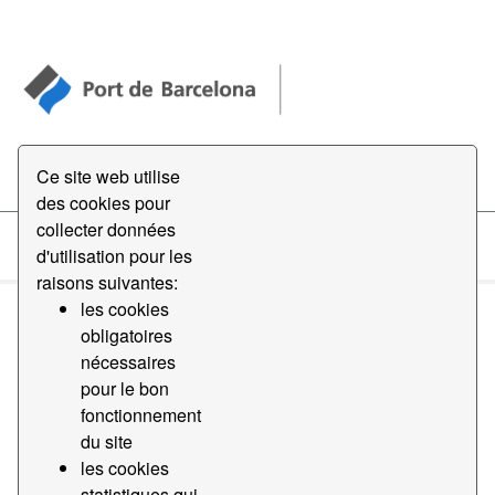
Open Data
Ce site web utilise
des cookies pour
collecter données
d'utilisation pour les
Datasets
raisons suivantes:
les cookies
obligatoires
nécessaires
pour le bon
fonctionnement
Order by
du site
les cookies
1 jeu de données trouvé
statistiques qui