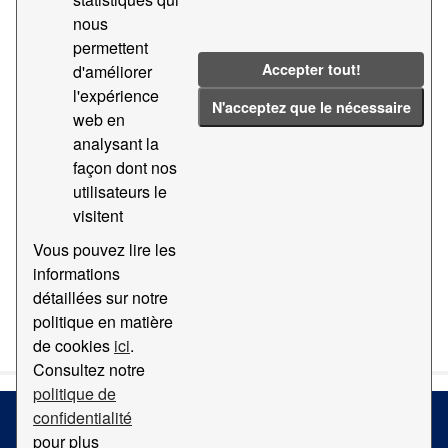
nous
Groups:
Géographie et localisation
Tags:
permettent
Carte
2012
2011
2014
Accepter tout!
d'améliorer
l'expérience
Filter Results
N'acceptez que le nécessaire
web en
analysant la
façon dont nos
Orthophotomap
utilisateurs le
Carte avec orthophotomap du Port de Barcelona
visitent
PDF
Vous pouvez lire les
informations
détaillées sur notre
You can also access this registry using the
API
(see
API
politique en matière
Docs
).
de cookies
ici
.
Consultez notre
politique de
confidentialité
pour plus