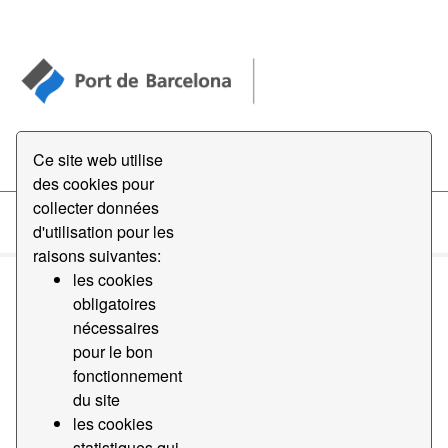
Open Data
Ce site web utilise
des cookies pour
collecter données
d'utilisation pour les
Datasets
raisons suivantes:
les cookies
obligatoires
nécessaires
pour le bon
fonctionnement
Order by
du site
les cookies
1 jeu de données trouvé
statistiques qui