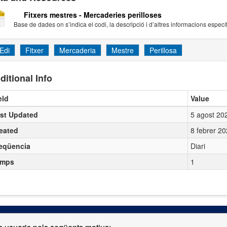
Fitxers mestres - Mercaderies perilloses
Base de dades on s’indica el codi, la descripció i d’altres informacions específ
Edi
Fitxer
Mercaderia
Mestre
Perillosa
ditional Info
eld
Value
st Updated
5 agost 20
eated
8 febrer 2
eqüencia
Diari
emps
1