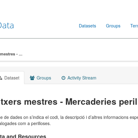
Data
Datasets
Groups
Ter
mestres - ...
Dataset
Groups
Activity Stream
itxers mestres - Mercaderies peri
e de dades on s’indica el codi, la descripció i d’altres informacions es
alogades com a perilloses.
ta and Resources