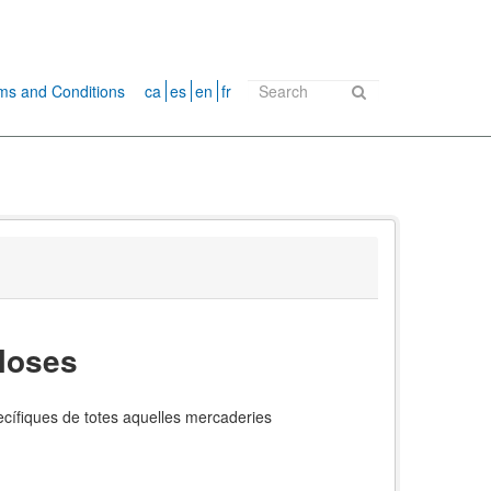
ms and Conditions
ca
es
en
fr
lloses
pecífiques de totes aquelles mercaderies