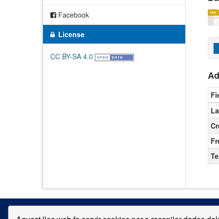
Facebook
License
CC BY-SA 4.0
Ad
Fi
La
Cr
Fr
T