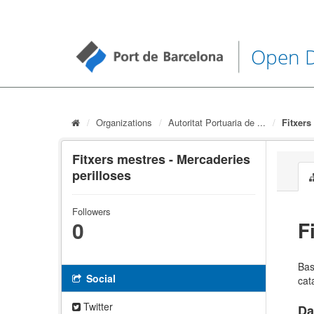
Open 
Organizations
Autoritat Portuaria de ...
Fitxers 
Fitxers mestres - Mercaderies
perilloses
Followers
0
F
Bas
Social
cat
Twitter
Da