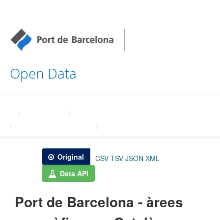
Open Data
Organizations
Autoritat Portuaria de ...
Fitxers mestres - Àrees ...
Port de Barcelona - àrees ...
Original
CSV
TSV
JSON
XML
Data API
Port de Barcelona - àrees