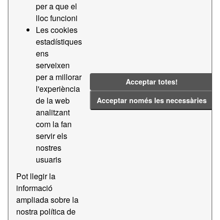
per a que el
format
CSV
lloc funcioni
has views
True
Les cookies
id
c3474ee7-2297-41da-
estadístiques
967b-c6f57c670ecb
ens
last modified
Fa 10 hores
serveixen
per a millorar
mimetype
text/csv
Acceptar totes!
l'experiència
on same domain
True
de la web
Acceptar només les necessàries
package id
5874ab45-7810-4d74-
analitzant
b6ba-4978f40f81a1
com la fan
revision id
2f2c60ee-a274-4981-
servir els
8acf-eecaf07f8d0f
nostres
size
800 bytes
usuaris
state
active
Pot llegir la
informació
type
file.upload
ampliada sobre la
url type
upload
nostra política de