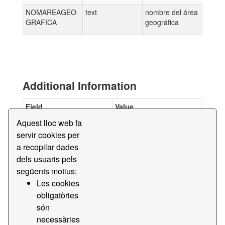
NOMAREAGEO
text
nombre del área
GRAFICA
geográfica
Additional Information
Field
Value
Aquest lloc web fa
Data last updated
August 7, 2026
servir cookies per
Metadata last updated
February 8, 2021
a recopilar dades
Created
February 8, 2021
dels usuaris pels
Format
text/csv
següents motius:
Les cookies
License
CC BY-SA 4.0
obligatòries
created
fa uns 5 anys
són
datastore active
True
necessàries