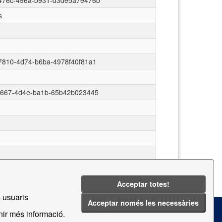
476c-496a-b931-d3de5a7e476b
s
7810-4d74-b6ba-4978f40f81a1
f667-4d4e-ba1b-65b42b023445
Acceptar totes!
s usuaris
Acceptar només les necessàries
Terms and Conditions
nir més informació.
CKAN API