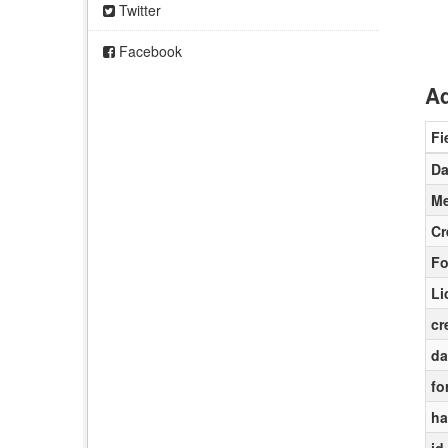
Twitter
Facebook
Ad
Fi
Da
Me
Cr
Fo
Li
cr
da
fo
ha