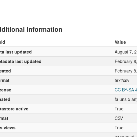
ditional Information
eld
Value
ta last updated
August 7, 
tadata last updated
February 8
eated
February 8
rmat
text/csv
cense
CC BY-SA 4
eated
fa uns 5 an
tastore active
True
rmat
CSV
s views
True