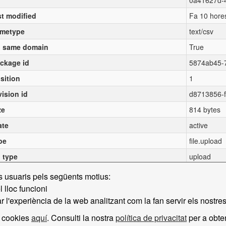
0a41627d-
st modified
Fa 10 hore
metype
text/csv
 same domain
True
ckage id
5874ab45-
sition
1
vision id
d8713856-
ze
814 bytes
ate
active
pe
file.upload
l type
upload
ls usuaris pels següents motius:
 lloc funcioni
 l'experiència de la web analitzant com la fan servir els nostre
e cookies
aquí
. Consulti la nostra
política de privacitat
per a obte