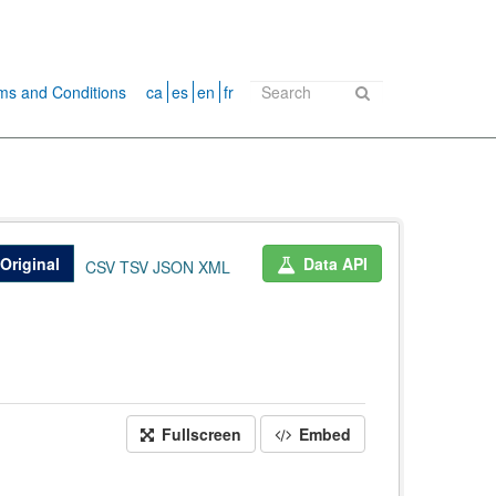
ms and Conditions
ca
es
en
fr
Original
Data API
CSV
TSV
JSON
XML
Fullscreen
Embed