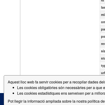
id
la
mi
on
pa
po
re
si
st
ty
ur
Aquest lloc web fa servir cookies per a recopilar dades de
Les cookies obligatòries són necessàries per a que el
Les cookies estadístiques ens serveixen per a millorar
Pot llegir la informació ampliada sobre la nostra política d