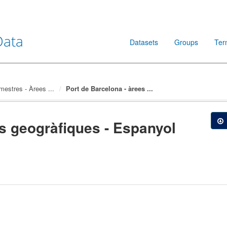
Data
Datasets
Groups
Ter
mestres - Àrees ...
Port de Barcelona - àrees ...
es geogràfiques - Espanyol