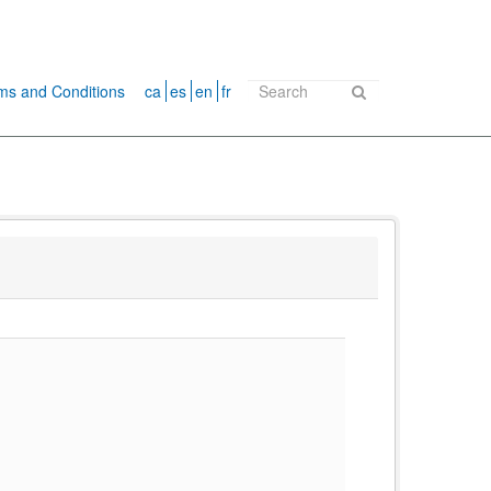
ms and Conditions
ca
es
en
fr