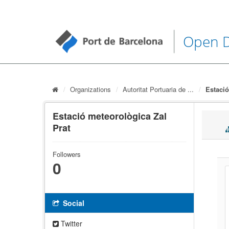
Open 
Organizations
Autoritat Portuaria de ...
Estació
Estació meteorològica Zal
Prat
Followers
0
Social
Twitter