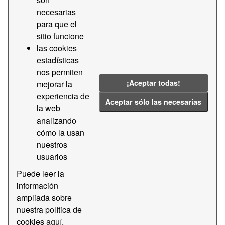
Puerto de Barcelona el 2026 - Español PDF
necesarias
para que el
2018
2019
2020
2021
2022
sitio funcione
2023
2024
2025
2026
las cookies
Contractació
Contractes
Majors
estadísticas
Transparencia
nos permiten
¡Aceptar todas!
mejorar la
experiencia de
Additional Info
Aceptar sólo las necesarias
la web
Field
Value
analizando
cómo la usan
Last Updated
3 de junio de 2026, 13:33
nuestros
(UTC+00:00)
usuarios
Created
1 de abril de 2021, 10:09
(UTC+00:00)
Puede leer la
información
Frecuencia
Mensual
ampliada sobre
Tiempo
3
nuestra política de
cookies
aquí
.