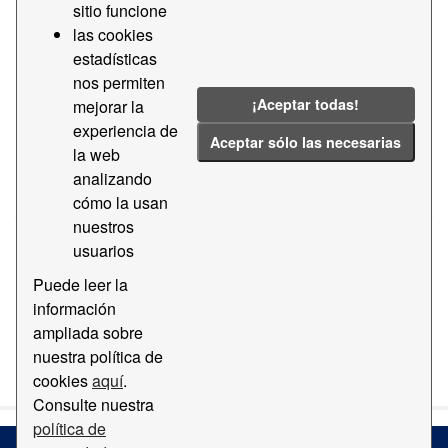
sitio funcione
CSV
las cookies
estadísticas
Ficheros maestros - Mercancías peligrosas
nos permiten
¡Aceptar todas!
mejorar la
Base de datos donde se indica el código, la descripción
y otras informaciones específicas de todas aquellas
experiencia de
Aceptar sólo las necesarias
mercancías catalogadas como peligrosas.
la web
analizando
CSV
cómo la usan
nuestros
usuarios
1
2
»
Puede leer la
información
ampliada sobre
You can also access this registry using the
API
(see
API
nuestra política de
Docs
).
cookies
aquí
.
Consulte nuestra
política de