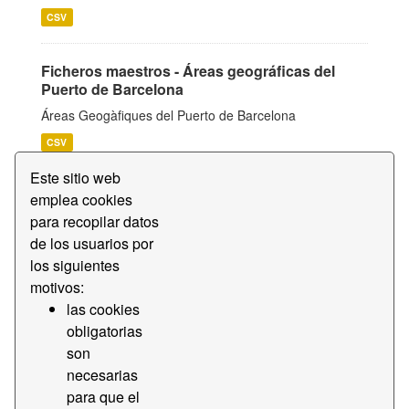
CSV
Ficheros maestros - Áreas geográficas del
Puerto de Barcelona
Áreas Geogàfiques del Puerto de Barcelona
CSV
Este sitio web
Ficheros maestros - Marcas de vehículos
emplea cookies
para recopilar datos
Tabla donde se indica el código, fijado por el Grupo de
Harmonizació de Procesos y el nombre de diferentes
de los usuarios por
empresas que fabrican vehículos.
los siguientes
motivos:
CSV
las cookies
obligatorias
Ficheros maestros - Locodes
son
Base de datos donde se indica el código y el nombre de
necesarias
poblaciones del mundo. Cumple la normativa UN/ECE
para que el
Rec. nro.16.