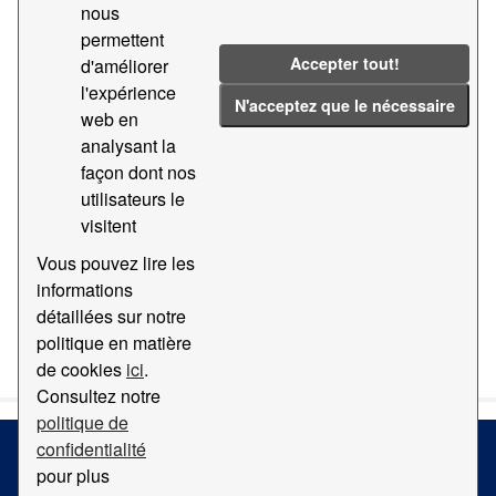
nous
permettent
Tags:
Pertes
Accepter tout!
d'améliorer
Filter Results
l'expérience
N'acceptez que le nécessaire
web en
analysant la
Rapport statistique du Port de Barcelona. État
façon dont nos
financier 2012
utilisateurs le
Données statistiques de l'état financier
visitent
TXT
Vous pouvez lire les
informations
détaillées sur notre
You can also access this registry using the
API
(see
API
politique en matière
Docs
).
de cookies
ici
.
Consultez notre
politique de
confidentialité
pour plus