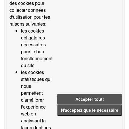
des cookies pour
collecter données
d'utilisation pour les
raisons suivantes:
Order by
les cookies
obligatoires
2 organisations trouvées
nécessaires
pour le bon
fonctionnement
du site
les cookies
Autoritat
statistiques qui
Portuaria de
nous
Barcelona
permettent
L'Autoritat Portuària de
Accepter tout!
d'améliorer
Barcelona té definida
l'expérience
la seva missió com a...
N'acceptez que le nécessaire
web en
79 Jeux de données
analysant la
façon dont nos