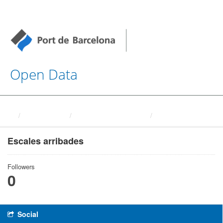
Open Data
Organizations
Autoritat Portuaria de ...
Escales arribades
Escales arribades
Followers
0
Social