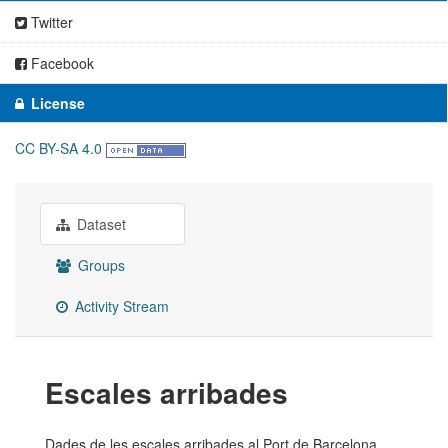
Twitter
Facebook
License
CC BY-SA 4.0
Dataset
Groups
Activity Stream
Escales arribades
Dades de les escales arribades al Port de Barcelona