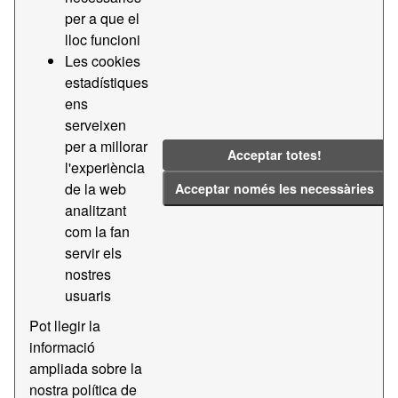
Dades de les escales arribades al Port de Barcelona el
per a que el
2026
lloc funcioni
Les cookies
2015
2016
2017
2018
2019
estadístiques
2020
2021
2022
2023
2024
ens
2025
2026
Arribada
Escala
serveixen
Històric
Vaixell
per a millorar
Acceptar totes!
l'experiència
de la web
Acceptar només les necessàries
Additional Info
analitzant
Field
Value
com la fan
servir els
Last Updated
6 agost 2026, 18:32
nostres
(UTC+00:00)
usuaris
Created
11 març 2021, 9:58
(UTC+00:00)
Pot llegir la
informació
Freqüencia
Hores
ampliada sobre la
Temps
1
nostra política de