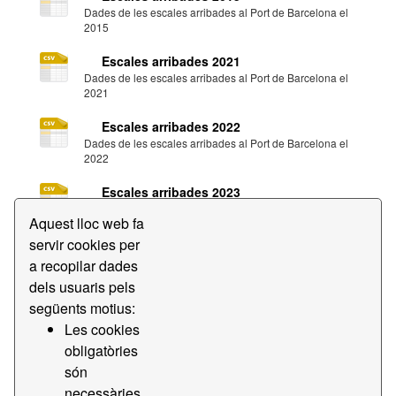
Dades de les escales arribades al Port de Barcelona el
2015
Escales arribades 2021
Dades de les escales arribades al Port de Barcelona el
2021
Escales arribades 2022
Dades de les escales arribades al Port de Barcelona el
2022
Escales arribades 2023
Dades de les escales arribades al Port de Barcelona el
Aquest lloc web fa
2023
servir cookies per
Escales arribades 2024
a recopilar dades
Dades de les escales arribades al Port de Barcelona el
dels usuaris pels
2024
següents motius:
Escales arribades 2025
Les cookies
Dades de les escales arribades al Port de Barcelona el
obligatòries
2025
són
Escales arribades 2026
necessàries