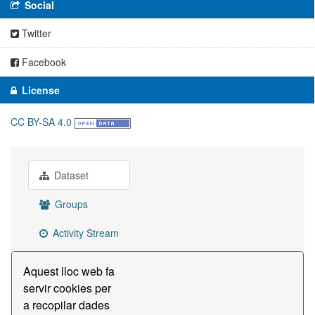
Social
Twitter
Facebook
License
CC BY-SA 4.0
Dataset
Groups
Activity Stream
Aquest lloc web fa
Fitxers mestres -
servir cookies per
a recopilar dades