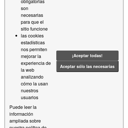
Memoria estadística del Puerto de Barcelona. Estado
obligatorias
financiero 2012. Cuadro de financiación en miles de
son
euros
necesarias
para que el
Balance
Barcelona
Estadística
sitio funcione
Estado
Finanzas
Financiación
las cookies
Fiscal
Ganancias
Memoria
Puerto
estadísticas
Pérdidas
nos permiten
¡Aceptar todas!
mejorar la
experiencia de
Additional Info
Aceptar sólo las necesarias
la web
Field
Value
analizando
cómo la usan
Last Updated
3 de junio de 2026, 13:33
nuestros
(UTC+00:00)
usuarios
Created
8 de febrero de 2021,
9:52 (UTC+00:00)
Puede leer la
información
Frecuencia
Anual
ampliada sobre
Tiempo
1
nuestra política de