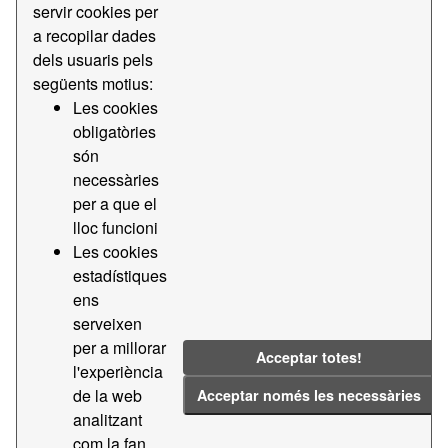
servir cookies per
CSV
a recopilar dades
dels usuaris pels
Previsió de creuers i ferris
següents motius:
Previsió diària de terminals de passatgers de creuers i
Les cookies
ferris
obligatòries
PDF
CSV
són
necessàries
per a que el
Arribades previstes pels propers 7 dies
lloc funcioni
Dades de la previsió d'arribades pels propers 7 dies al
Les cookies
Port de Barcelona
estadístiques
CSV
ens
serveixen
Fitxers mestres - Mercaderia general històric
per a millorar
Acceptar totes!
l'experiència
Base de dades on s’indica el codi de 4 dígits i 1 lletra
(més significatius de la Nomenclatura Harmonitzada), la
de la web
Acceptar només les necessàries
descripció d’altres informacions genèriques de tota la...
analitzant
com la fan
CSV