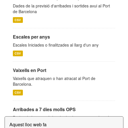
Dades de la previsió d'arribades i sortides avui al Port
de Barcelona
CSV
Escales per anys
Escales Iniciades o finalitzades al llarg d'un any
CSV
Vaixells en Port
Vaixells que atraquen o han atracat al Port de
Barcelona.
CSV
Arribades a 7 dies molls OPS
Dades de la previsió d'arribades les propers 7 dies als
molls amb OPS
Aquest lloc web fa