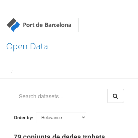
Open Data
Datasets
Order by
79 conjunts de dades trobats